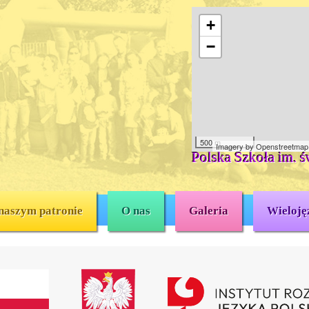
+
−
500 m
Imagery by
Openstreetmap
Polska Szkoła im. ś
naszym patronie
O nas
Galeria
Wieloję