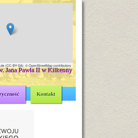
.de
(
CC-BY-SA
),
© OpenStreetMap contributors
w. Jana Pawła II w Kilkenny
zyczność
Kontakt