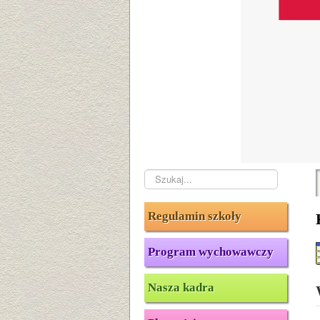
Szukaj...
Regulamin szkoły
Program wychowawczy
Nasza kadra