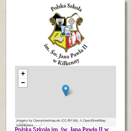
+
−
Imagery by
Openstreetmap.de
(
CC-BY-SA
),
© OpenStreetMap
500 m
contributors
Polska Szkoła im. św. Jana Pawła II w