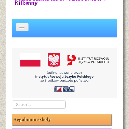
Kilkenny
Kontakt
Wielojęzyczność
Galeria
O nas
O naszym patronie
Aktualności
Szukaj...
Regulamin szkoły