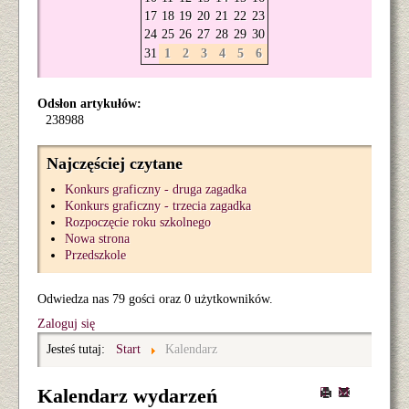
17
18
19
20
21
22
23
24
25
26
27
28
29
30
31
1
2
3
4
5
6
Odsłon artykułów:
238988
Najczęściej czytane
Konkurs graficzny - druga zagadka
Konkurs graficzny - trzecia zagadka
Rozpoczęcie roku szkolnego
Nowa strona
Przedszkole
Odwiedza nas 79 gości oraz 0 użytkowników.
Zaloguj się
Jesteś tutaj:
Start
Kalendarz
Kalendarz wydarzeń