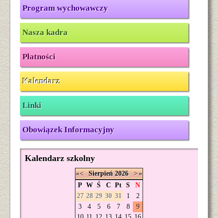
Program wychowawczy
Nasza kadra
Płatności
Kalendarz
Linki
Obowiązek Informacyjny
Kalendarz szkolny
«
<
Sierpień
2026
>
»
P
W
Ś
C
Pt
S
N
27
28
29
30
31
1
2
3
4
5
6
7
8
9
10
11
12
13
14
15
16