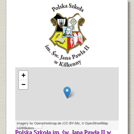
+
−
Imagery by
Openstreetmap.de
(
CC-BY-SA
),
© OpenStreetMap
500 m
contributors
Polska Szkoła im. św. Jana Pawła II w