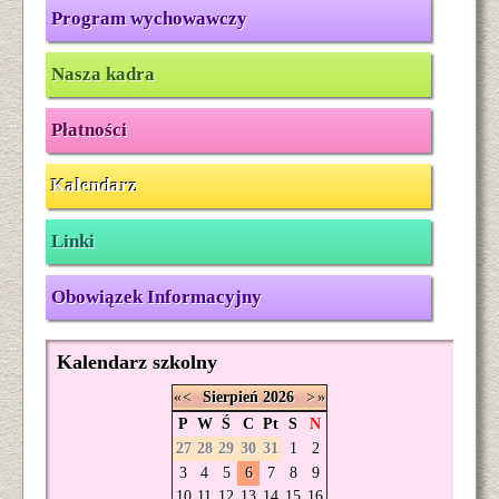
Program wychowawczy
Nasza kadra
Płatności
Kalendarz
Linki
Obowiązek Informacyjny
Kalendarz szkolny
«
<
Sierpień
2026
>
»
P
W
Ś
C
Pt
S
N
27
28
29
30
31
1
2
3
4
5
6
7
8
9
10
11
12
13
14
15
16