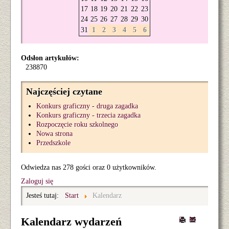
17
18
19
20
21
22
23
24
25
26
27
28
29
30
31
1
2
3
4
5
6
Odsłon artykułów:
238870
Najczęściej czytane
Konkurs graficzny - druga zagadka
Konkurs graficzny - trzecia zagadka
Rozpoczęcie roku szkolnego
Nowa strona
Przedszkole
Odwiedza nas 278 gości oraz 0 użytkowników.
Zaloguj się
Jesteś tutaj:
Start
Kalendarz
Kalendarz wydarzeń