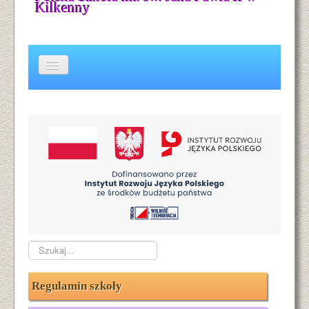
Kilkenny
Kontakt
Wielojęzyczność
Galeria
O nas
O naszym patronie
Aktualności
Szukaj...
Regulamin szkoły