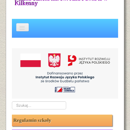
Kilkenny
Kontakt
Wielojęzyczność
Galeria
O nas
O naszym patronie
Aktualności
Szukaj...
Regulamin szkoły