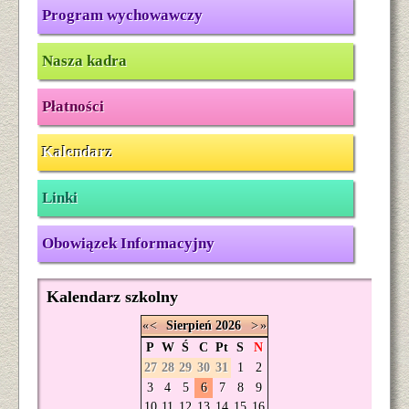
Program wychowawczy
Nasza kadra
Płatności
Kalendarz
Linki
Obowiązek Informacyjny
Kalendarz szkolny
«
<
Sierpień
2026
>
»
P
W
Ś
C
Pt
S
N
27
28
29
30
31
1
2
3
4
5
6
7
8
9
10
11
12
13
14
15
16