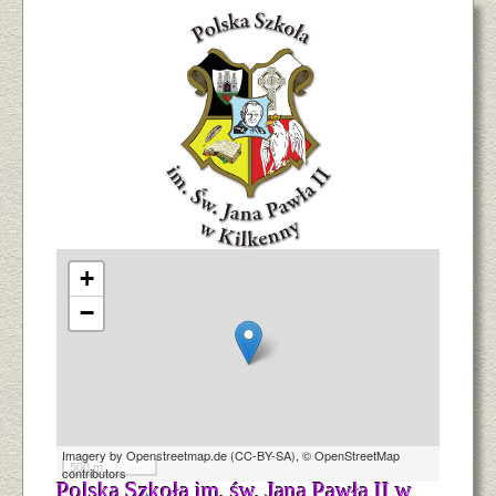
+
−
Imagery by
Openstreetmap.de
(
CC-BY-SA
),
© OpenStreetMap
500 m
contributors
Polska Szkoła im. św. Jana Pawła II w