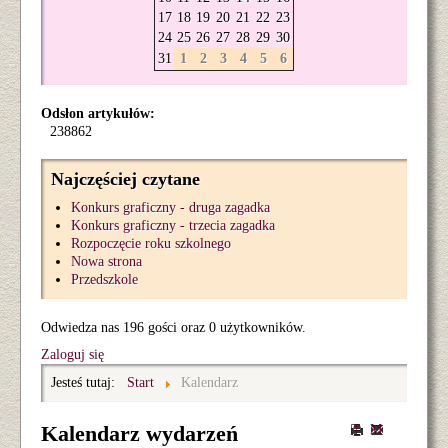
17
18
19
20
21
22
23
24
25
26
27
28
29
30
31
1
2
3
4
5
6
Odsłon artykułów:
238862
Najczęściej czytane
Konkurs graficzny - druga zagadka
Konkurs graficzny - trzecia zagadka
Rozpoczęcie roku szkolnego
Nowa strona
Przedszkole
Odwiedza nas 196 gości oraz 0 użytkowników.
Zaloguj się
Jesteś tutaj:
Start
Kalendarz
Kalendarz wydarzeń